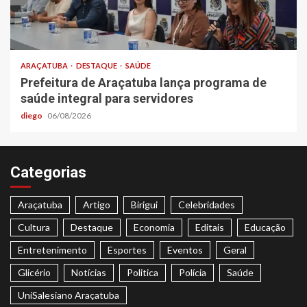
ARAÇATUBA
DESTAQUE
SAÚDE
Prefeitura de Araçatuba lança programa de
saúde integral para servidores
diego
06/08/2026
Categorias
Araçatuba
Artigo
Birigui
Celebridades
Cultura
Destaque
Economia
Editais
Educação
Entretenimento
Esportes
Eventos
Geral
Glicério
Notícias
Politica
Polícia
Saúde
UniSalesiano Araçatuba