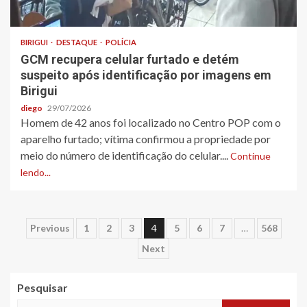
BIRIGUI
DESTAQUE
POLÍCIA
GCM recupera celular furtado e detém
suspeito após identificação por imagens em
Birigui
diego
29/07/2026
Homem de 42 anos foi localizado no Centro POP com o
aparelho furtado; vítima confirmou a propriedade por
meio do número de identificação do celular....
Continue
lendo...
Paginação
Previous
1
2
3
4
5
6
7
…
568
Next
de
posts
Pesquisar