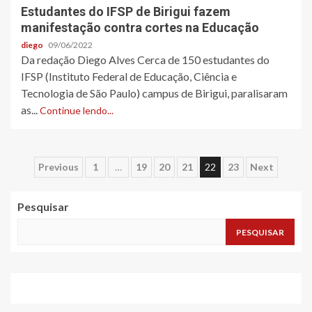
Estudantes do IFSP de Birigui fazem
manifestação contra cortes na Educação
diego
09/06/2022
Da redação Diego Alves Cerca de 150 estudantes do
IFSP (Instituto Federal de Educação, Ciência e
Tecnologia de São Paulo) campus de Birigui, paralisaram
as...
Continue lendo...
Paginação
Previous
1
…
19
20
21
22
23
Next
de
Pesquisar
posts
PESQUISAR