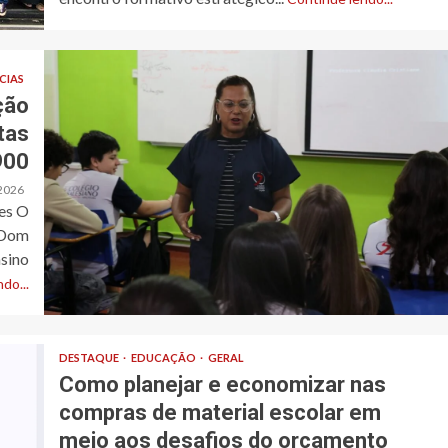
CIAS
ção
tas
900
2026
es O
“Dom
sino
do...
DESTAQUE
EDUCAÇÃO
GERAL
Como planejar e economizar nas
compras de material escolar em
meio aos desafios do orçamento