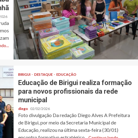
nhã
2026
ruda
timos
nizam
do...
BIRIGUI
DESTAQUE
EDUCAÇÃO
Educação de Birigui realiza formação
para novos profissionais da rede
municipal
diego
02/02/2026
Foto divulgação Da redação Diego Alves A Prefeitura
de Birigui, por meio da Secretaria Municipal de
Educação, realizou na última sexta-feira (30/01)
encontro formativo estratégico...
Continue lendo...