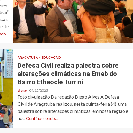
2025
tica”
cais
te de
do...
ARAÇATUBA
EDUCAÇÃO
Defesa Civil realiza palestra sobre
alterações climáticas na Emeb do
Bairro Etheocle Turrini
diego
04/12/2025
Foto divulgação Da redação Diego Alves A Defesa
Civil de Araçatuba realizou, nesta quinta-feira (4), uma
palestra sobre alterações climáticas, em nossa região e
no...
Continue lendo...