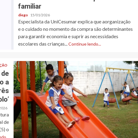
familiar
diego
15/01/2026
Especialista da UniCesumar explica que aorganização
e o cuidado no momento da compra são determinantes
para garantir economia e suprir as necessidades
escolares das crianças...
Continue lendo...
ÇÃO
 de
o a
rês
lo’
2026
tura
al de
(5) o
do...