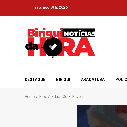
Skip
sáb. ago 8th, 2026
to
content
DESTAQUE
BIRIGUI
ARAÇATUBA
POLÍC
Home
Blog
Educação
Page 3