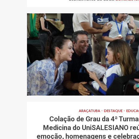
ARAÇATUBA
DESTAQUE
EDUCA
Colação de Grau da 4ª Turma
Medicina do UniSALESIANO re
emoção, homenagens e celebra