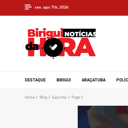
Skip
sex. ago 7th, 2026
to
content
DESTAQUE
BIRIGUI
ARAÇATUBA
POLÍC
Home
Blog
Esportes
Page 5