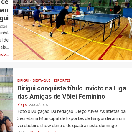
 de
 em
igui
2026
anhã
al de
is...
do...
BIRIGUI
DESTAQUE
ESPORTES
Birigui conquista título invicto na Liga
das Amigas de Vôlei Feminino
diego
23/03/2026
Foto divulgação Da redação Diego Alves As atletas da
Secretaria Municipal de Esportes de Birigui deram um
verdadeiro show dentro de quadra neste domingo