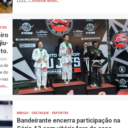
(22),...
Continue lendo...
RTES
iro
iu-
to.
2026
ta de
te do
 nas
do...
BIRIGUI
DESTAQUE
ESPORTES
Bandeirante encerra participação na