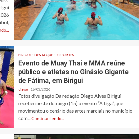
2026
rigui
 2026
bol,
do...
BIRIGUI
DESTAQUE
ESPORTES
Evento de Muay Thai e MMA reúne
público e atletas no Ginásio Gigante
de Fátima, em Birigui
diego
16/03/2026
Fotos divulgação Da redação Diego Alves Birigui
recebeu neste domingo (15) o evento “A Liga”, que
movimentou o cenário das artes marciais no município
com...
Continue lendo...