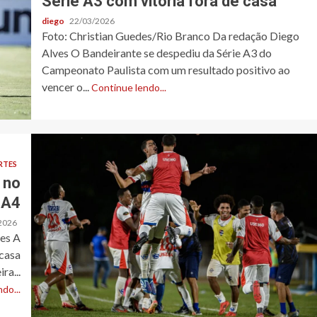
Série A3 com vitória fora de casa
diego
22/03/2026
Foto: Christian Guedes/Rio Branco Da redação Diego
Alves O Bandeirante se despediu da Série A3 do
Campeonato Paulista com um resultado positivo ao
vencer o...
Continue lendo...
RTES
 no
 A4
2026
ves A
casa
ra...
do...