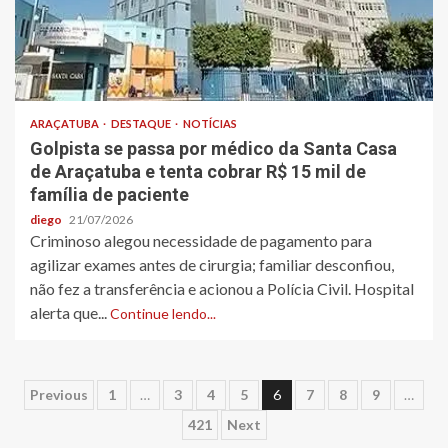
ARAÇATUBA
DESTAQUE
NOTÍCIAS
Golpista se passa por médico da Santa Casa
de Araçatuba e tenta cobrar R$ 15 mil de
família de paciente
diego
21/07/2026
Criminoso alegou necessidade de pagamento para
agilizar exames antes de cirurgia; familiar desconfiou,
não fez a transferência e acionou a Polícia Civil. Hospital
alerta que...
Continue lendo...
Paginação
Previous
1
…
3
4
5
6
7
8
9
…
421
Next
de