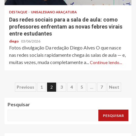
DESTAQUE
UNISALESIANO ARAÇATUBA
Das redes sociais para a sala de aula: como
professores enfrentam as novas febres virais
entre estudantes
diego
03/06/2026
Fotos divulgação Da redação Diego Alves O que nasce
nas redes sociais rapidamente chega às salas de aula — e,
muitas vezes, muda completamente a...
Continue lendo...
Paginação
Previous
1
2
3
4
5
…
7
Next
de
Pesquisar
posts
PESQUISAR