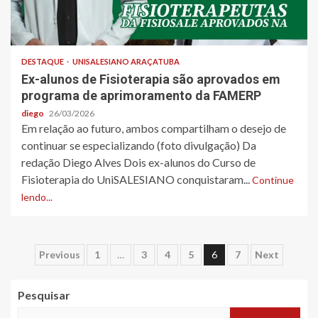
DESTAQUE
UNISALESIANO ARAÇATUBA
Ex-alunos de Fisioterapia são aprovados em
programa de aprimoramento da FAMERP
diego
26/03/2026
Em relação ao futuro, ambos compartilham o desejo de
continuar se especializando (foto divulgação) Da
redação Diego Alves Dois ex-alunos do Curso de
Fisioterapia do UniSALESIANO conquistaram...
Continue
lendo...
Paginação
Previous
1
…
3
4
5
6
7
Next
de
Pesquisar
posts