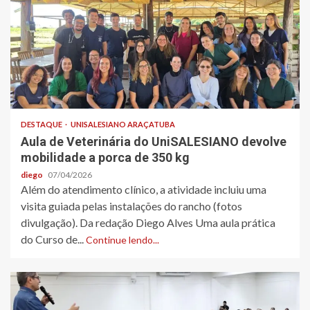
DESTAQUE
UNISALESIANO ARAÇATUBA
Aula de Veterinária do UniSALESIANO devolve
mobilidade a porca de 350 kg
diego
07/04/2026
Além do atendimento clínico, a atividade incluiu uma
visita guiada pelas instalações do rancho (fotos
divulgação). Da redação Diego Alves Uma aula prática
do Curso de...
Continue lendo...