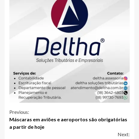
Continue
Previous:
Máscaras em aviões e aeroportos são obrigatórias
Reading
a partir de hoje
Next: