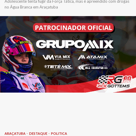
Adolescente tenta fugir da Força Tática, mas é apreendido com drogas
no Água Branca em Araçatuba
ARAÇATUBA
DESTAQUE
POLITICA