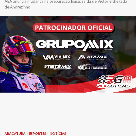
AEA anuncia mudança na preparação física: saída de Victor e chegada
de Andrezinho
ARAÇATUBA
ESPORTES
NOTÍCIAS