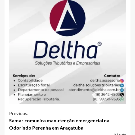
Continue
Previous:
Samar comunica manutenção emergencial na
Reading
Odorindo Perenha em Araçatuba
Next: