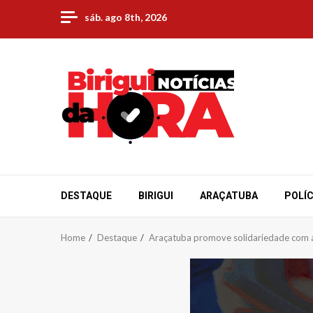
Skip
sáb. ago 8th, 2026
to
content
DESTAQUE
BIRIGUI
ARAÇATUBA
POLÍC
Home
Destaque
Araçatuba promove solidariedade com a 