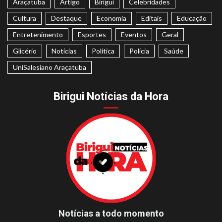
Araçatuba
Artigo
Birigui
Celebridades
Cultura
Destaque
Economia
Editais
Educação
Entretenimento
Esportes
Eventos
Geral
Glicério
Notícias
Politica
Polícia
Saúde
UniSalesiano Araçatuba
Birigui Notícias da Hora
Notícias a todo momento