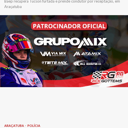
Baep recupera Tucson furtada e prende condutor por receptação, em
Araçatuba
ARAÇATUBA
POLÍCIA