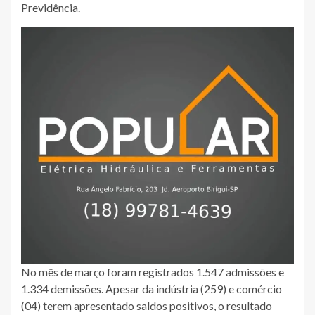
Previdência.
No mês de março foram registrados 1.547 admissões e
1.334 demissões. Apesar da indústria (259) e comércio
(04) terem apresentado saldos positivos, o resultado