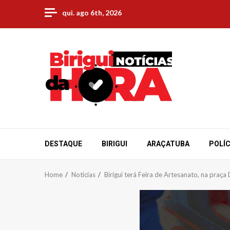
Skip
qui. ago 6th, 2026
to
content
DESTAQUE
BIRIGUI
ARAÇATUBA
POLÍC
Home
Notícias
Birigui terá Feira de Artesanato, na praç