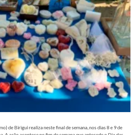
o) de Birigui realiza neste final de semana, nos dias 8 e 9 de
a. A ação acontece no fim de semana que antecede o Dia das