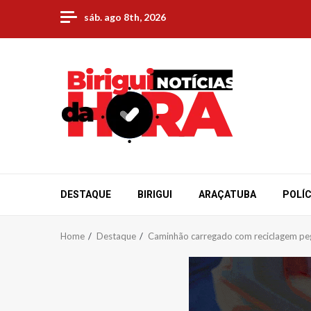
Skip
sáb. ago 8th, 2026
to
content
DESTAQUE
BIRIGUI
ARAÇATUBA
POLÍC
Home
Destaque
Caminhão carregado com reciclagem peg