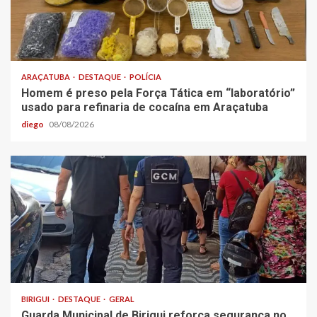
ARAÇATUBA
DESTAQUE
POLÍCIA
Homem é preso pela Força Tática em “laboratório”
usado para refinaria de cocaína em Araçatuba
diego
08/08/2026
BIRIGUI
DESTAQUE
GERAL
Guarda Municipal de Birigui reforça segurança no