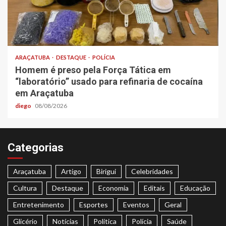
ARAÇATUBA
DESTAQUE
POLÍCIA
Homem é preso pela Força Tática em
“laboratório” usado para refinaria de cocaína
em Araçatuba
diego
08/08/2026
Categorias
Araçatuba
Artigo
Birigui
Celebridades
Cultura
Destaque
Economia
Editais
Educação
Entretenimento
Esportes
Eventos
Geral
Glicério
Notícias
Politica
Polícia
Saúde