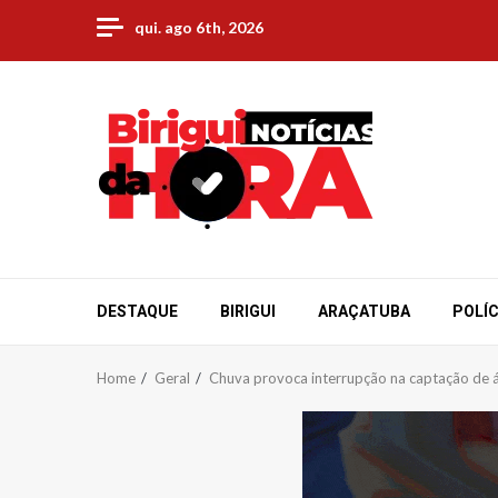
Skip
qui. ago 6th, 2026
to
content
DESTAQUE
BIRIGUI
ARAÇATUBA
POLÍC
Home
Geral
Chuva provoca interrupção na captação de ág