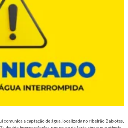
i comunica a captação de água, localizada no ribeirão Baixotes,
), devido intercorrências, por causa da forte chuva que atingiu