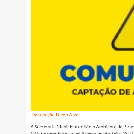
Da redação Diego Alves
A Secretaria Municipal de Meio Ambiente de Birigu
foi interrompida na manhã desta quinta-feira (01/12