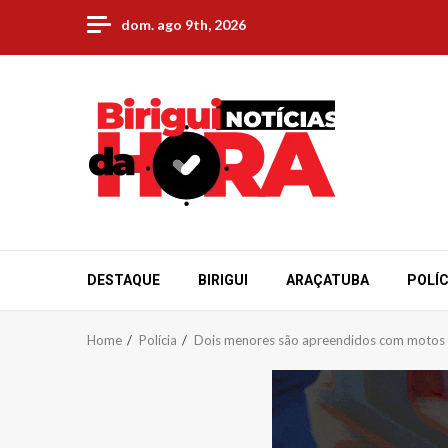
Skip
dom. ago 9th, 2026
to
content
DESTAQUE
BIRIGUI
ARAÇATUBA
POLÍC
Home
Polícia
Dois menores são apreendidos com motos 