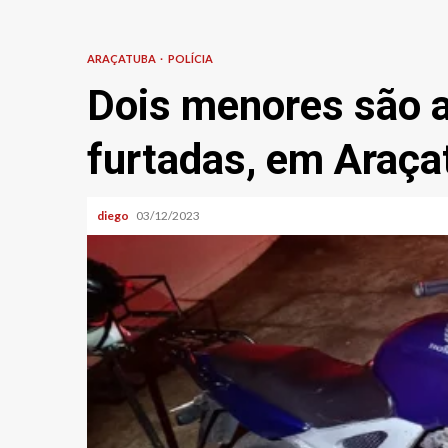
ARAÇATUBA
POLÍCIA
Dois menores são 
furtadas, em Araça
diego
03/12/2023