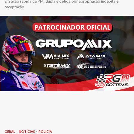
Em ação rápida da PM, dupla é detida por apropriação indébita e
receptação
GERAL
NOTÍCIAS
POLÍCIA