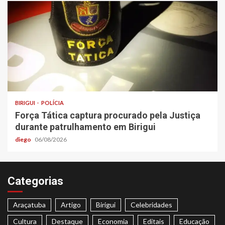
BIRIGUI
POLÍCIA
Força Tática captura procurado pela Justiça
durante patrulhamento em Birigui
diego
06/08/2026
Categorias
Araçatuba
Artigo
Birigui
Celebridades
Cultura
Destaque
Economia
Editais
Educação