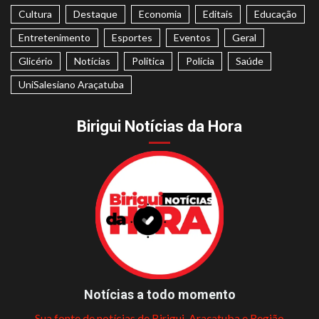
Cultura
Destaque
Economia
Editais
Educação
Entretenimento
Esportes
Eventos
Geral
Glicério
Notícias
Politica
Polícia
Saúde
UniSalesiano Araçatuba
Birigui Notícias da Hora
Notícias a todo momento
Sua fonte de notícias de Birigui, Araçatuba e Região