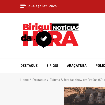
Skip
qua. ago 5th, 2026
to
content
DESTAQUE
BIRIGUI
ARAÇATUBA
POLÍC
Home
Destaque
Fiduma & Jeca faz show em Braúna (SP) n