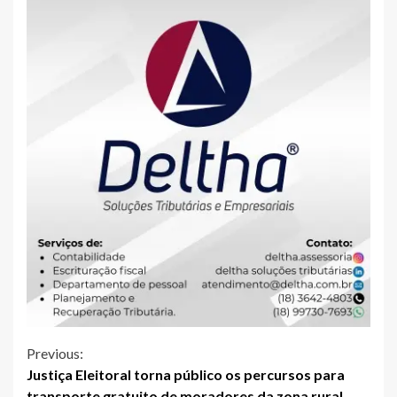
Continue
Previous:
Justiça Eleitoral torna público os percursos para
Reading
transporte gratuito de moradores da zona rural