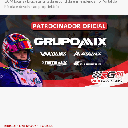
GCM localiza bicicleta furtada escondida em residência no Portal da
Pérola e devolve ao proprietário
BIRIGUI
DESTAQUE
POLÍCIA