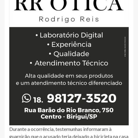
Durante a ocorrência, testemunhas informaram à
guarnição que o acusado teria deixado a bicicleta na casa