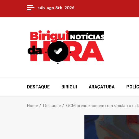
Skip
sáb. ago 8th, 2026
to
content
DESTAQUE
BIRIGUI
ARAÇATUBA
POLÍC
Home
Destaque
GCM prende homem com simulacro e duas