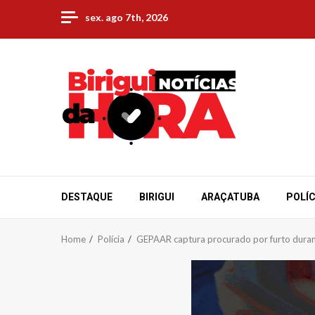
Skip
sex. ago 7th, 2026
to
content
DESTAQUE
BIRIGUI
ARAÇATUBA
POLÍC
Home
Polícia
GEPAAR captura procurado por furto dura