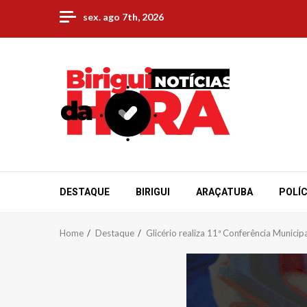
Skip
sex. ago 7th, 2026
to
content
DESTAQUE
BIRIGUI
ARAÇATUBA
POLÍC
Home
Destaque
Glicério realiza 11ª Conferência Munici