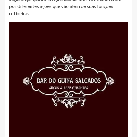
por diferentes ações que vão além de suas funções
rotineiras.