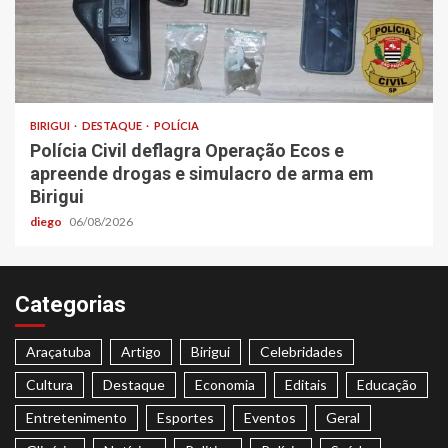
BIRIGUI
DESTAQUE
POLÍCIA
Polícia Civil deflagra Operação Ecos e
apreende drogas e simulacro de arma em
Birigui
diego
06/08/2026
Categorias
Araçatuba
Artigo
Birigui
Celebridades
Cultura
Destaque
Economia
Editais
Educação
Entretenimento
Esportes
Eventos
Geral