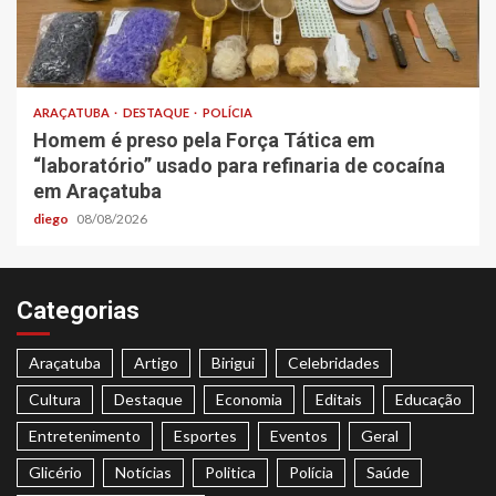
ARAÇATUBA
DESTAQUE
POLÍCIA
Homem é preso pela Força Tática em
“laboratório” usado para refinaria de cocaína
em Araçatuba
diego
08/08/2026
Categorias
Araçatuba
Artigo
Birigui
Celebridades
Cultura
Destaque
Economia
Editais
Educação
Entretenimento
Esportes
Eventos
Geral
Glicério
Notícias
Politica
Polícia
Saúde