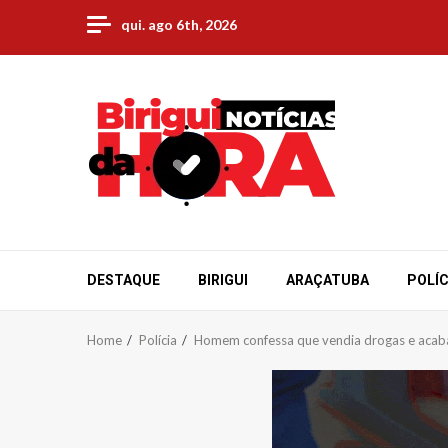
Skip
qui. ago 6th, 2026
to
content
DESTAQUE
BIRIGUI
ARAÇATUBA
POLÍC
Home
Polícia
Homem confessa que vendia drogas e acab