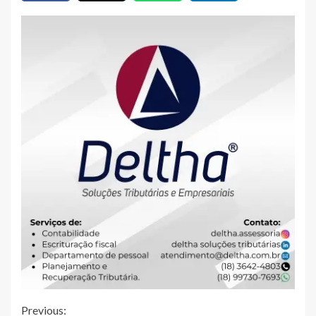
Continue
Previous: