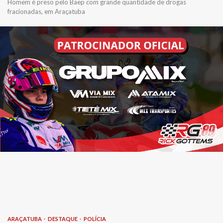
Homem é preso pelo Baep com grande quantidade de drogas
fracionadas, em Araçatuba
ARAÇATUBA
DESTAQUE
POLÍCIA