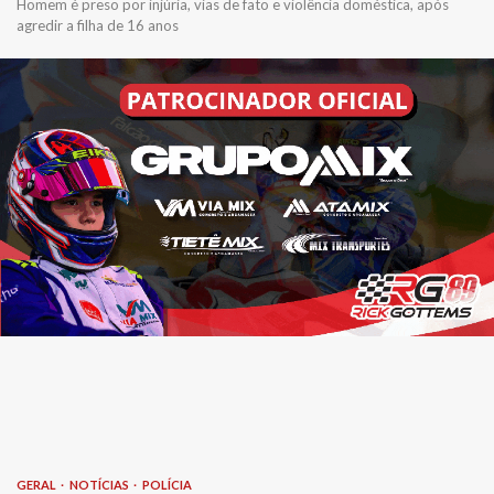
Homem é preso por injúria, vias de fato e violência doméstica, após
agredir a filha de 16 anos
GERAL
NOTÍCIAS
POLÍCIA