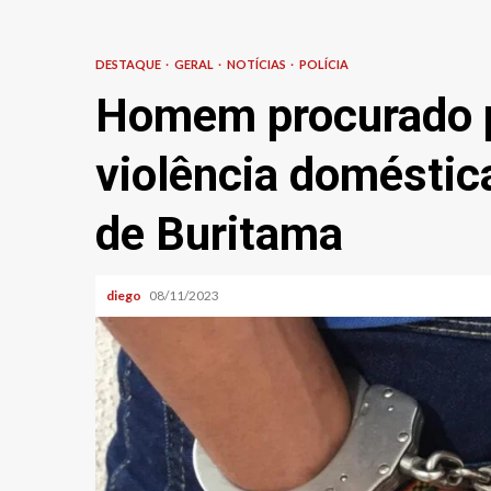
DESTAQUE
GERAL
NOTÍCIAS
POLÍCIA
Homem procurado p
violência doméstic
de Buritama
diego
08/11/2023