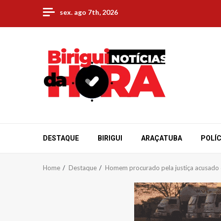
Skip
sex. ago 7th, 2026
to
content
DESTAQUE
BIRIGUI
ARAÇATUBA
POLÍC
Home
Destaque
Homem procurado pela justiça acusado 