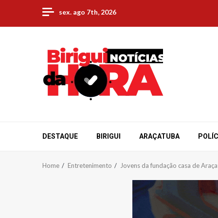
Skip
sex. ago 7th, 2026
to
content
DESTAQUE
BIRIGUI
ARAÇATUBA
POLÍC
Home
Entretenimento
Jovens da fundação casa de Araça