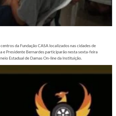
centros da Fundação CASA localizados nas cidades de
lia e Presidente Bernardes participarão nesta sexta-feira
orneio Estadual de Damas On-line da Instituição.