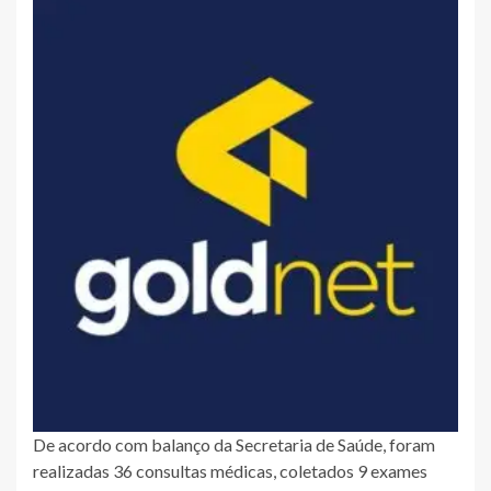
De acordo com balanço da Secretaria de Saúde, foram
realizadas 36 consultas médicas, coletados 9 exames