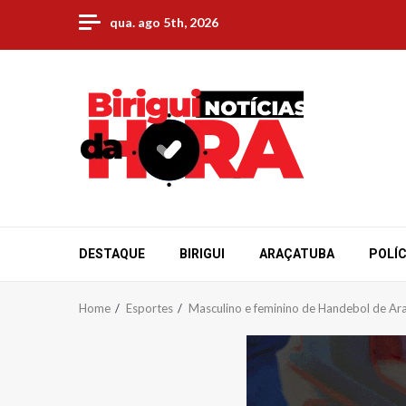
Skip
qua. ago 5th, 2026
to
content
DESTAQUE
BIRIGUI
ARAÇATUBA
POLÍC
Home
Esportes
Masculino e feminino de Handebol de Ara