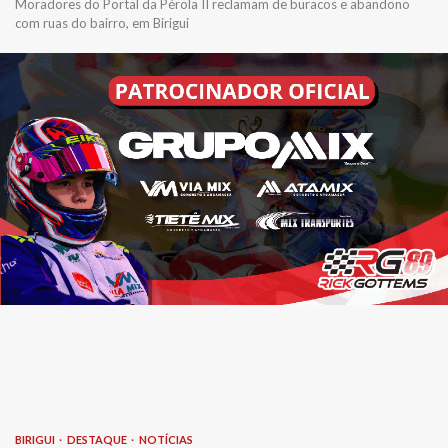
Moradores do Portal da Pérola II reclamam de buracos e abandono
com ruas do bairro, em Birigui
BIRIGUI
DESTAQUE
NOTÍCIAS