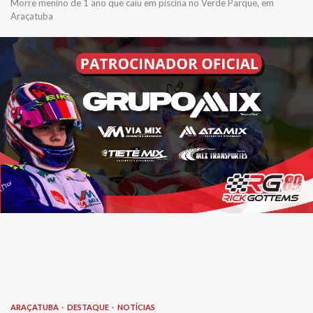
Morre menino de 1 ano que caiu em piscina no Verde Parque, em
Araçatuba
ARAÇATUBA
DESTAQUE
NOTÍCIAS