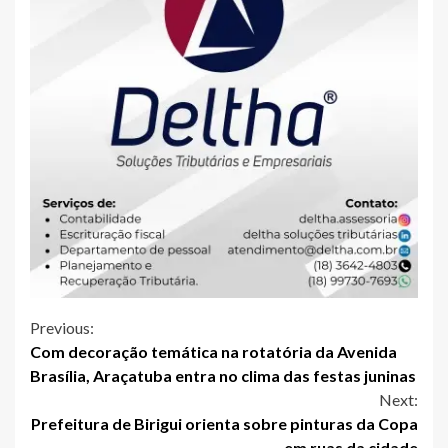
Continue
Previous:
Com decoração temática na rotatória da Avenida
Reading
Brasília, Araçatuba entra no clima das festas juninas
Next:
Prefeitura de Birigui orienta sobre pinturas da Copa
em ruas da cidade