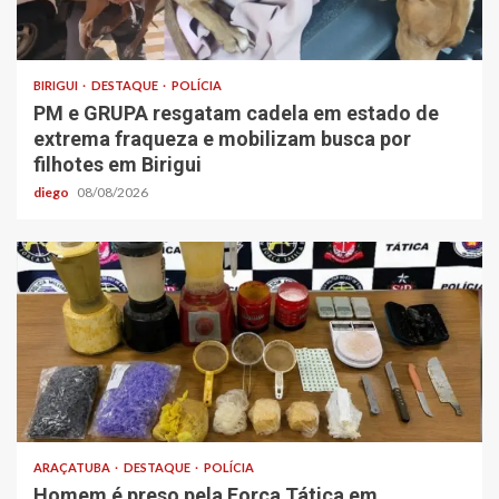
BIRIGUI
DESTAQUE
POLÍCIA
PM e GRUPA resgatam cadela em estado de
extrema fraqueza e mobilizam busca por
filhotes em Birigui
diego
08/08/2026
ARAÇATUBA
DESTAQUE
POLÍCIA
Homem é preso pela Força Tática em