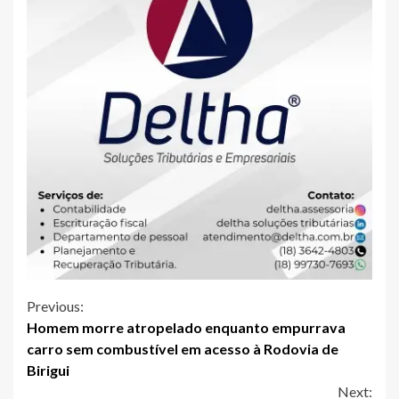
Continue
Previous:
Homem morre atropelado enquanto empurrava
Reading
carro sem combustível em acesso à Rodovia de
Birigui
Next: