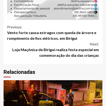
Continue
Previous:
Vento forte causa estragos com queda de árvore e
Reading
rompimento de fios elétricos, em Birigui
Next:
Loja Maçônica de Birigui realiza festa especial em
comemoração do dia das crianças
Relacionadas