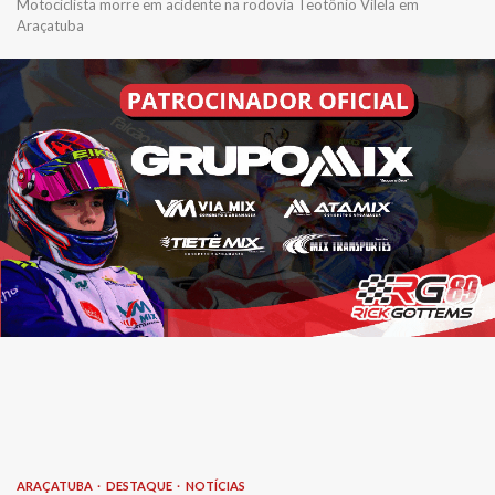
Motociclista morre em acidente na rodovia Teotônio Vilela em
Araçatuba
ARAÇATUBA
DESTAQUE
NOTÍCIAS