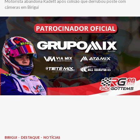
Motorista abandona Kadett após colisão que derrubou poste com
câmeras em Birigui
BIRIGUI
DESTAQUE
NOTÍCIAS