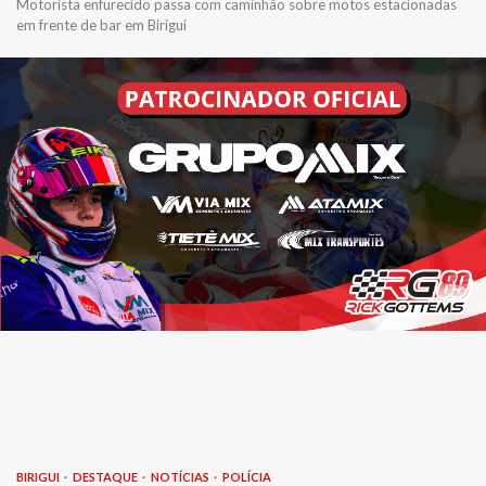
Motorista enfurecido passa com caminhão sobre motos estacionadas
em frente de bar em Birigui
BIRIGUI
DESTAQUE
NOTÍCIAS
POLÍCIA