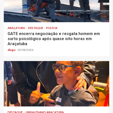
ARAÇATUBA
DESTAQUE
POLÍCIA
GATE encerra negociação e resgata homem em
surto psicológico após quase oito horas em
Araçatuba
diego
05/08/2026
DESTAQUE
UNISALESIANO ARAÇATUBA