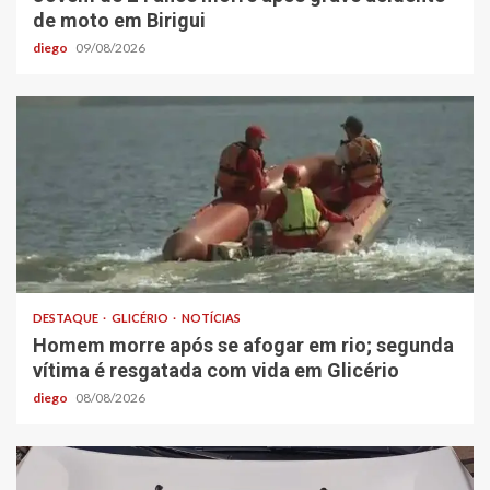
de moto em Birigui
diego
09/08/2026
DESTAQUE
GLICÉRIO
NOTÍCIAS
Homem morre após se afogar em rio; segunda
vítima é resgatada com vida em Glicério
diego
08/08/2026