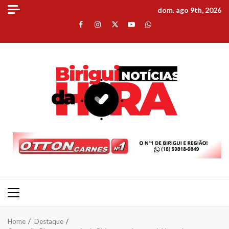
Skip
dom. ago 9th, 2026
to
Facebook
Instagram
Twitter
Youtube
Whatsapp
content
Primary
Menu
Home
Destaque