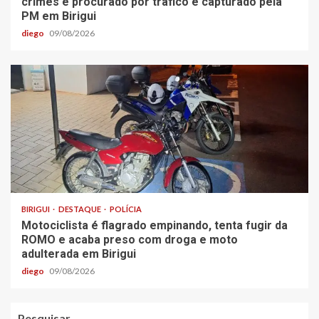
crimes e procurado por tráfico é capturado pela
PM em Birigui
diego
09/08/2026
BIRIGUI
DESTAQUE
POLÍCIA
Motociclista é flagrado empinando, tenta fugir da
ROMO e acaba preso com droga e moto
adulterada em Birigui
diego
09/08/2026
Pesquisar