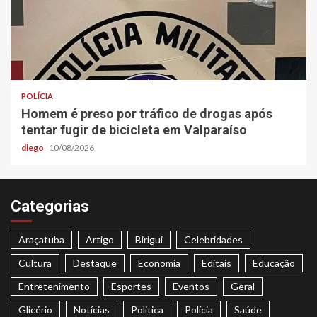
POLÍCIA
Homem é preso por tráfico de drogas após
tentar fugir de bicicleta em Valparaíso
diego
10/08/2026
Categorias
Araçatuba
Artigo
Birigui
Celebridades
Cultura
Destaque
Economia
Editais
Educação
Entretenimento
Esportes
Eventos
Geral
Glicério
Notícias
Politica
Polícia
Saúde