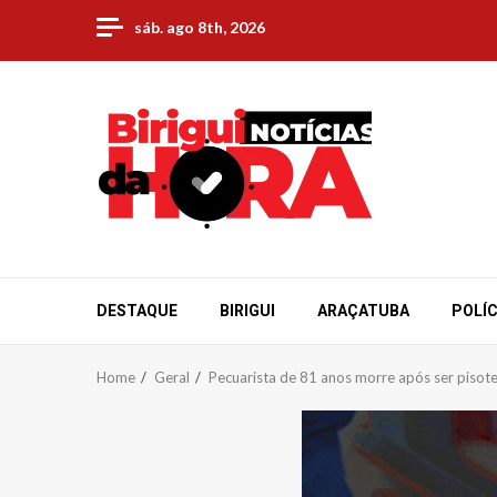
Skip
sáb. ago 8th, 2026
to
content
DESTAQUE
BIRIGUI
ARAÇATUBA
POLÍC
Home
Geral
Pecuarista de 81 anos morre após ser pisot