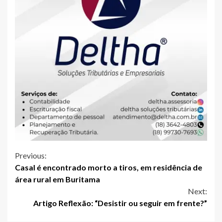
Continue
Previous:
Casal é encontrado morto a tiros, em residência de
Reading
área rural em Buritama
Next:
Artigo Reflexão: “Desistir ou seguir em frente?”