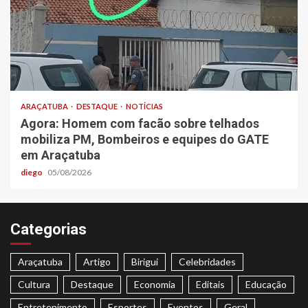
ARAÇATUBA
DESTAQUE
NOTÍCIAS
Agora: Homem com facão sobre telhados
mobiliza PM, Bombeiros e equipes do GATE
em Araçatuba
diego
05/08/2026
Categorias
Araçatuba
Artigo
Birigui
Celebridades
Cultura
Destaque
Economia
Editais
Educação
Entretenimento
Esportes
Eventos
Geral