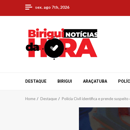
Skip
sex. ago 7th, 2026
to
content
DESTAQUE
BIRIGUI
ARAÇATUBA
POLÍC
Home
Destaque
Polícia Civil identifica e prende suspeit