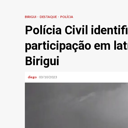
BIRIGUI
DESTAQUE
POLÍCIA
Polícia Civil identi
participação em la
Birigui
diego
03/10/2023